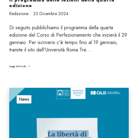
Il programma delle lezioni della quarta
l
edizione
e
Redazione
23 Dicembre 2024
l
e
Di seguito pubblichiamo il programma della quarta
z
edizione del Corso di Perfezionamento che inizierà il 29
i
gennaio. Per iscriversi c'è tempo fino al 19 gennaio,
o
tramite il sito dell'Università Roma Tre.…
n
i
Leggi L'Articolo
d
e
l
L
l
a
News
a
l
q
i
u
b
a
e
r
r