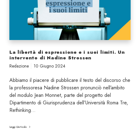
t
t
a
à
e
d
d
i
i
e
z
s
i
p
La libertà di espressione e i suoi limiti. Un
o
r
intervento di Nadine Strossen
n
e
Redazione
10 Giugno 2024
e
s
s
Abbiamo il piacere di pubblicare il testo del discorso che
i
la professoresa Nadine Strossen pronunciò nell’ambito
o
del modulo Jean Monnet, parte del progetto del
n
Dipartimento di Giurisprudenza dell’Università Roma Tre,
e
Rethinking…
e
i
Leggi L'Articolo
s
u