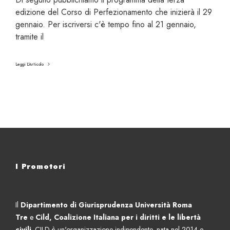
n
z
edizione del Corso di Perfezionamento che inizierà il 29
t
i
gennaio. Per iscriversi c'è tempo fino al 21 gennaio,
o
o
tramite il
d
n
i
i
N
Leggi L'Articolo
d
a
e
d
l
i
l
n
a
e
t
S
e
t
r
r
I Promotori
z
o
a
s
e
s
Il
Dipartimento di Giurisprudenza Università Roma
d
e
Tre
e
Cild, Coalizione Italiana per i diritti e le libertà
i
n
civili
. CILD è un'organizzazione indipendente, nata nel 2014 e