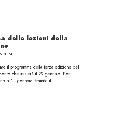
a delle lezioni della
one
io 2024
amo il programma della terza edizione del
ento che inizierà il 29 gennaio. Per
ino al 21 gennaio, tramite il