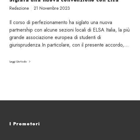
Siglata una nuova convenzione con Elsa
a
Redazione
21 Novembre 2023
c
o
Il corso di perfezionamento ha siglato una nuova
n
partnership con alcune sezioni locali di ELSA Italia, la più
v
grande associazione europea di studenti di
e
giurisprudenza.In particolare, con il presente accordo,…
n
z
Leggi L'Articolo
i
o
n
e
c
o
n
E
I Promotori
l
s